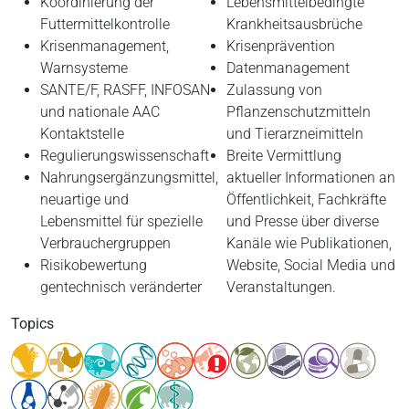
Koordinierung der
Lebensmittelbedingte
Futtermittelkontrolle
Krankheitsausbrüche
Krisenmanagement,
Krisenprävention
Warnsysteme
Datenmanagement
SANTE/F, RASFF, INFOSAN
Zulassung von
und nationale AAC
Pflanzenschutzmitteln
Kontaktstelle
und Tierarzneimitteln
Regulierungswissenschaft
Breite Vermittlung
Nahrungsergänzungsmittel,
aktueller Informationen an
neuartige und
Öffentlichkeit, Fachkräfte
Lebensmittel für spezielle
und Presse über diverse
Verbrauchergruppen
Kanäle wie Publikationen,
Risikobewertung
Website, Social Media und
gentechnisch veränderter
Veranstaltungen.
Topics