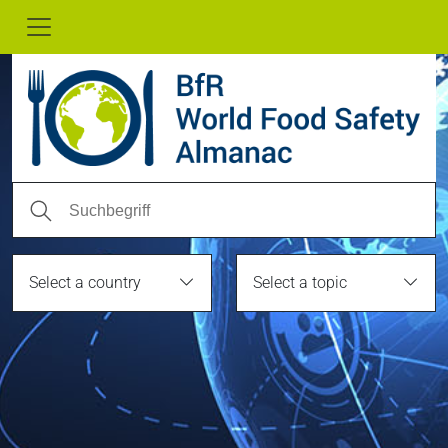
Select a country
Select a topic